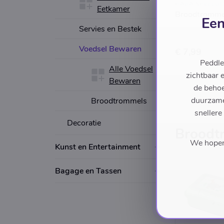
Eetkamer
Broodtromme
Een
Servies en Bestek
Voedsel Bewaren
€ 7,99
Peddle
Alle Voedsel
zichtbaar 
Bewaren
de behoe
duurzame 
Broodtrommels
snellere
Decoratie
Broodt
We hopen 
Kunst en Entertainment
Bagage en Tassen