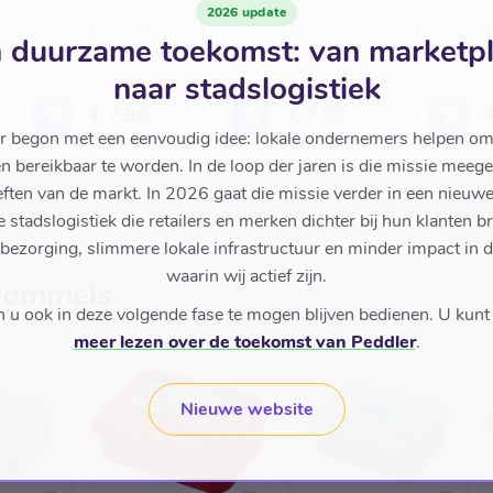
HABA SPEELGOED WINKEL
HABA SPEELGOED WINKEL
HABA SPEELGOED WINKEL
2026 update
l Bos
Broodtrommel
Broodtrommel Dino
 duurzame toekomst: van marketp
Brandweer
naar stadslogistiek
€ 7,99
€ 7,99
r begon met een eenvoudig idee: lokale ondernemers helpen om
en bereikbaar te worden. In de loop der jaren is die missie meeg
Alles in Voedsel Bewar
ften van de markt. In 2026 gaat die missie verder in een nieu
stadslogistiek die retailers en merken dichter bij hun klanten b
 bezorging, slimmere lokale infrastructuur en minder impact in 
waarin wij actief zijn.
rommels
u ook in deze volgende fase te mogen blijven bedienen. U kunt
meer lezen over de toekomst van Peddler
.
Nieuwe website