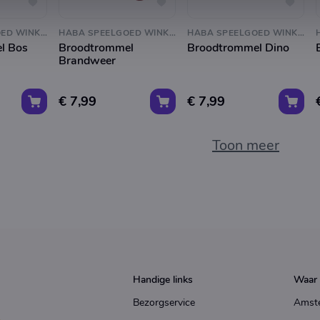
HABA SPEELGOED WINKEL
HABA SPEELGOED WINKEL
HABA SPEELGOED WINKEL
l Bos
Broodtrommel
Broodtrommel Dino
Brandweer
€ 7,99
€ 7,99
Toon meer
Handige links
Waar 
Bezorgservice
Amst