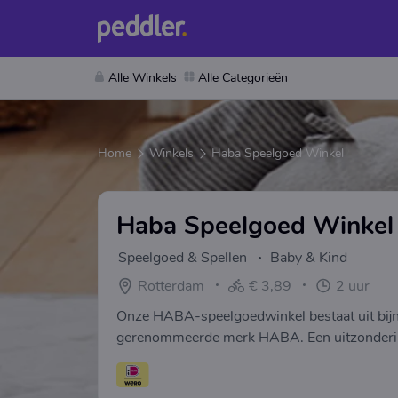
Alle Winkels
Alle Categorieën
Home
Winkels
Haba Speelgoed Winkel
Haba Speelgoed Winkel
Speelgoed & Spellen
Baby & Kind
Rotterdam
€ 3,89
2 uur
Onze HABA-speelgoedwinkel bestaat uit bijn
gerenommeerde merk HABA. Een uitzondering
onze winkel in Rotterdam, zijn wij specialist
speelgoed van het Duitse merk HABA voor ied