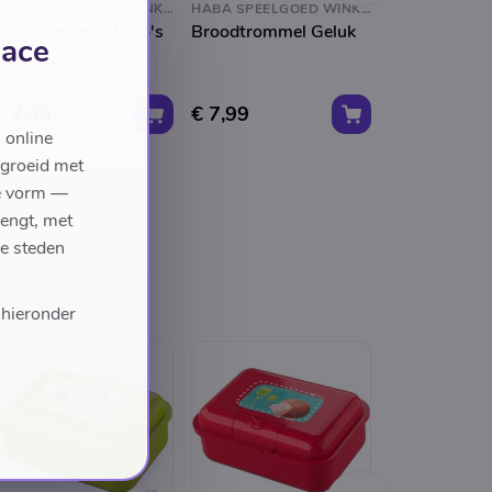
HABA SPEELGOED WINKEL
HABA SPEELGOED WINKEL
Broodtrommel Dino's
Broodtrommel Geluk
Broodtromm
lace
Paarden
€ 7,99
€ 7,99
€ 7,99
 online
egroeid met
en
we vorm —
rengt, met
de steden
 hieronder