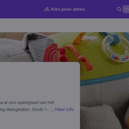
Kies jouw adres
a al ons speelgoed van het
 daargelaten. Sinds het begin van
...
Meer info
 in het aanbieden van het duurzame
ere leeftijdsfase: van pasgeboren