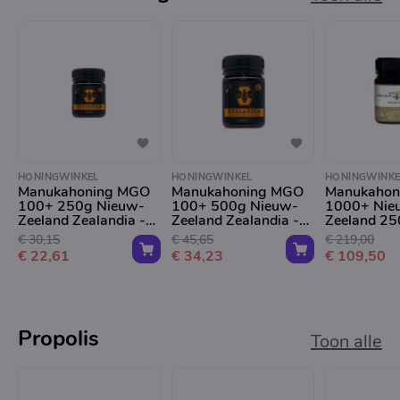
HONINGWINKEL
HONINGWINKEL
HONINGWINKE
Manukahoning MGO
Manukahoning MGO
Manukahon
100+ 250g Nieuw-
100+ 500g Nieuw-
1000+ Nie
Zeeland Zealandia -
Zeeland Zealandia -
Zeeland 2
250g
500g
Manuka Zea
€ 30,15
€ 45,65
€ 219,00
250g
€ 22,61
€ 34,23
€ 109,50
Propolis
Toon alle