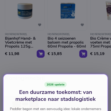
HONINGWINKEL
HONINGWINKEL
HONINGWINKE
Bijenhof Hand- &
Bio 4 seizoenen
Bio Crème 
Voetcrème met
balsem met propolis
voeten met 
Propolis 125g
60ml Propolia - 60ml
75ml Propo
Bijenhof
€ 11,98
€ 15,85
€ 15,19
Koninginnebrij
2026 update
Een duurzame toekomst: van
marketplace naar stadslogistiek
Peddler begon met een eenvoudig idee: lokale ondernemers