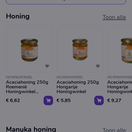
Honing
Toon alle
HONINGWINKEL
HONINGWINKEL
HONINGWINKE
Acaciahoning 250g
Acaciahoning 250g
Acaciahon
Roemenië
Hongarije
Hongarije
Honingwinkel
Honingwinkel
Honingwink
(vloeibaar) - 250g
€ 6,62
€ 5,85
€ 9,27
Manuka honing
Toon alle