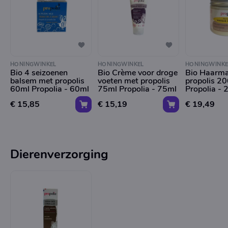
HONINGWINKEL
HONINGWINKEL
HONINGWINKE
Bio 4 seizoenen
Bio Crème voor droge
Bio Haarma
balsem met propolis
voeten met propolis
propolis 2
60ml Propolia - 60ml
75ml Propolia - 75ml
Propolia -
€ 15,85
€ 15,19
€ 19,49
Dierenverzorging