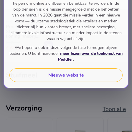
helpen om online zichtbaar en bereikbaar te worden. In de
loop der jaren is die missie meegegroeid met de behoeften
van de markt. In 2026 gaat die missie verder in een nieuwe
vorm — duurzame stadslogistiek die retailers en merken
HONINGWINKEL
Proefpakket:
dichter bij hun klanten brengt, met snellere bezorging,
Stuifmeel,
slimmere lokale infrastructuur en minder impact in de steden
koninginnebrij,
waarin wij actief zijn.
Manuka, Propolis
€ 81,72
We hopen u ook in deze volgende fase te mogen blijven
€ 69,95
bedienen. U kunt hieronder
meer lezen over de toekomst van
Peddler
.
Stuifmeel
Nieuwe website
Verzorging
Toon alle