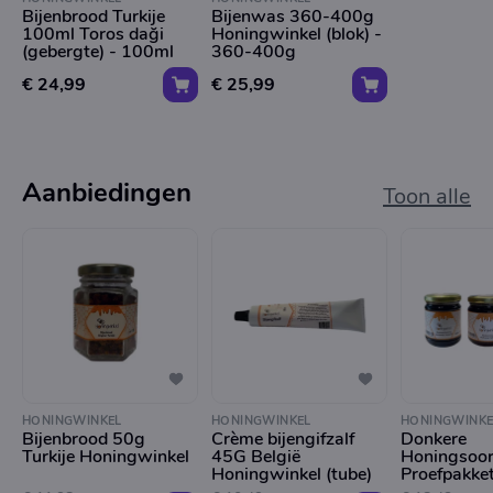
Bijenbrood Turkije
Bijenwas 360-400g
100ml Toros daği
Honingwinkel (blok) -
(gebergte) - 100ml
360-400g
€ 24,99
€ 25,99
Aanbiedingen
Toon alle
HONINGWINKEL
HONINGWINKEL
HONINGWINKE
Bijenbrood 50g
Crème bijengifzalf
Donkere
Turkije Honingwinkel
45G België
Honingsoor
Honingwinkel (tube)
Proefpakket 3 x 25
(totaal 750