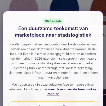
2026 update
Een duurzame toekomst: van
HOUSE 44
HOUSE 44
HOUSE 44
marketplace naar stadslogistiek
Herschel Ash Rose
Herschel Bluing
Herschel C
Beanie
Beanie
Beanie
Peddler begon met een eenvoudig idee: lokale ondernemers
helpen om online zichtbaar en bereikbaar te worden. In de
€ 24,99
€ 24,99
€ 24,99
loop der jaren is die missie meegegroeid met de behoeften
van de markt. In 2026 gaat die missie verder in een nieuwe
vorm — duurzame stadslogistiek die retailers en merken
dichter bij hun klanten brengt, met snellere bezorging,
Petten
slimmere lokale infrastructuur en minder impact in de steden
Toon alle
waarin wij actief zijn.
We hopen u ook in deze volgende fase te mogen blijven
bedienen. U kunt hieronder
meer lezen over de toekomst van
Peddler
.