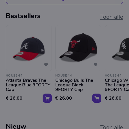
Bestsellers
Toon alle
HOUSE 44
HOUSE 44
HOUSE 44
Atlanta Braves The
Chicago Bulls The
Chicago Wh
League Blue 9FORTY
League Black
The League
Cap
9FORTY Cap
9FORTY C
€ 26,00
€ 26,00
€ 26,00
Nieuw
Toon alle