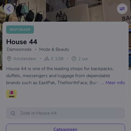
BESTSELLER
House 44
Damesmode
Mode & Beauty
Amsterdam
€ 3,89
2 uur
House 44 is one of the leading shops for backpacks,
duffels, messengers and luggage from dependable
brands such as EastPak, TheNorthFace, Burton, Vans,
...
Meer info
MiPac, Calvin Klein, Samsonite, Vaude, Ortlieb, Plevier
and much more… You will also find many bags on sale in
our shop in Amsterdam. With its knowledge and
experience in the fashionworld Baghouse Amsterdam is
known as THE expert for fashionable bags and luggage.
Categorieën