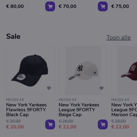
€ 80,00
€ 70,00
€ 75,00
Sale
Toon alle
HOUSE 44
HOUSE 44
HOUSE 44
New York Yankees
New York Yankees
New York Y
Flawless 9FORTY
League 9FORTY
League 9F
Black Cap
Beige Cap
Maroon Ca
€ 26,00
€ 28,00
€ 28,00
€ 20,00
€ 22,00
€ 22,00