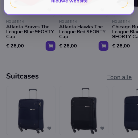
Nieuwe website
HOUSE 44
HOUSE 44
HOUSE 44
Atlanta Braves The
Atlanta Hawks The
Chicago Bu
League Blue 9FORTY
League Red 9FORTY
League Bla
Cap
Cap
9FORTY C
€ 26,00
€ 26,00
€ 26,00
Suitcases
Toon alle