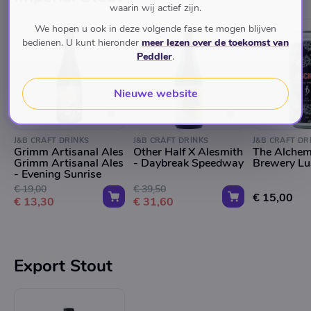
waarin wij actief zijn.
We hopen u ook in deze volgende fase te mogen blijven
bedienen. U kunt hieronder
meer lezen over de toekomst van
Peddler
.
Nieuwe website
J&B CRAFT DRINKS
J&B CRAFT DRINKS
J&B CRAFT DR
Grimm Artisanal Ales
Other Half X Alesmith
The Alchem
Grimm Artisanal Ales
- Daybreak Speedway
Brewery Lu
- Evening Sunrise
€ 19,00
€ 39,50
€ 15,00
€ 13,30
€ 31,60
Export Stout