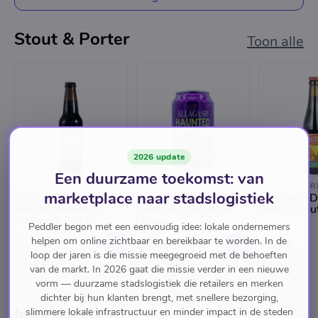
Stout & Porter
Toon alle
2026 update
Een duurzame toekomst: van
J&B CRAFT DRINKS
J&B CRAFT DRINKS
J&B CRAFT DR
marketplace naar stadslogistiek
Pelican Brewing
Allagash Brewing
Brasserie D
Pelican Brewing -
Company Haunted
Senne Stout
Tsunami: 2016
House
Peddler begon met een eenvoudig idee: lokale ondernemers
Vintage
€ 5,00
helpen om online zichtbaar en bereikbaar te worden. In de
€ 7,00
€ 3,50
€ 4,00
loop der jaren is die missie meegegroeid met de behoeften
van de markt. In 2026 gaat die missie verder in een nieuwe
vorm — duurzame stadslogistiek die retailers en merken
dichter bij hun klanten brengt, met snellere bezorging,
Imperial Stout
slimmere lokale infrastructuur en minder impact in de steden