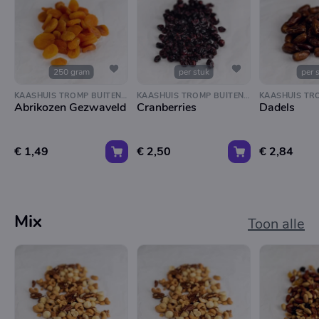
250 gram
per stuk
per 
KAASHUIS TROMP BUITENVELDERTSELAAN
KAASHUIS TROMP BUITENVELDERTSELAAN
Abrikozen Gezwaveld
Cranberries
Dadels
€ 1,49
€ 2,50
€ 2,84
Mix
Toon alle