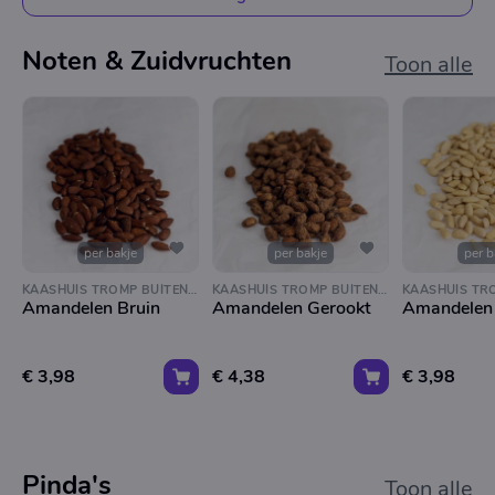
Noten & Zuidvruchten
Toon alle
per bakje
per bakje
per b
KAASHUIS TROMP BUITENVELDERTSELAAN
KAASHUIS TROMP BUITENVELDERTSELAAN
Amandelen Bruin
Amandelen Gerookt
Amandelen
€ 3,98
€ 4,38
€ 3,98
Pinda's
Toon alle