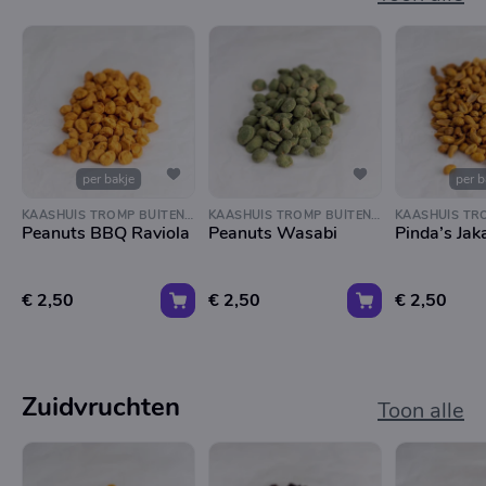
per bakje
per b
KAASHUIS TROMP BUITENVELDERTSELAAN
KAASHUIS TROMP BUITENVELDERTSELAAN
Peanuts BBQ Raviola
Peanuts Wasabi
Pinda’s Jak
€ 2,50
€ 2,50
€ 2,50
Zuidvruchten
Toon alle