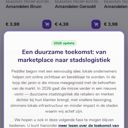
KAASHUIS TROMP BUITENVELDERTSELAAN
KAASHUIS TROMP BUITENVELDERTSELAAN
Amandelen Bruin
Amandelen Gerookt
Amandelen
€ 3,98
€ 4,38
€ 3,98
2026 update
Een duurzame toekomst: van
Cashewnoten
marketplace naar stadslogistiek
Peddler begon met een eenvoudig idee: lokale ondernemers
helpen om online zichtbaar en bereikbaar te worden. In de
loop der jaren is die missie meegegroeid met de behoeften
van de markt. In 2026 gaat die missie verder in een nieuwe
vorm — duurzame stadslogistiek die retailers en merken
dichter bij hun klanten brengt, met snellere bezorging,
per bakje
per bakje
slimmere lokale infrastructuur en minder impact in de steden
waarin wij actief zijn.
KAASHUIS TROMP BUITENVELDERTSELAAN
KAASHUIS TROMP BUITENVELDERTSELAAN
Cashewnoten
Cashewnoten
We hopen u ook in deze volgende fase te mogen blijven
Gezouten
Ongezouten
bedienen. U kunt hieronder
meer lezen over de toekomst van