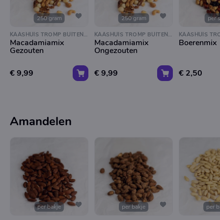
250 gram
250 gram
per 
KAASHUIS TROMP BUITENVELDERTSELAAN
KAASHUIS TROMP BUITENVELDERTSELAAN
Macadamiamix
Macadamiamix
Boerenmix
Gezouten
Ongezouten
€ 9,99
€ 9,99
€ 2,50
Amandelen
per bakje
per bakje
per b