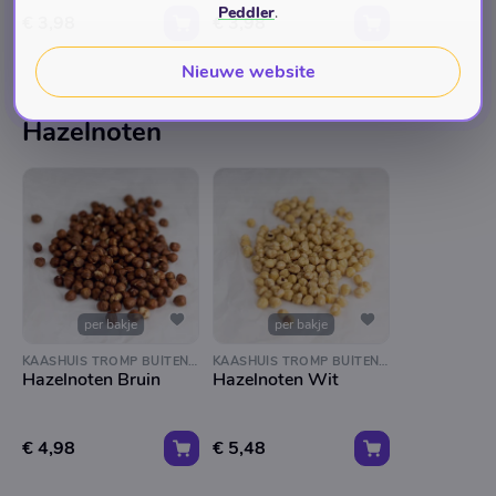
Peddler
.
€ 3,98
€ 3,98
Nieuwe website
Hazelnoten
per bakje
per bakje
KAASHUIS TROMP BUITENVELDERTSELAAN
KAASHUIS TROMP BUITENVELDERTSELAAN
Hazelnoten Bruin
Hazelnoten Wit
€ 4,98
€ 5,48