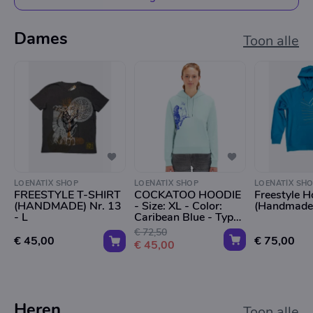
Dames
Toon alle
LOENATIX SHOP
LOENATIX SHOP
LOENATIX SH
FREESTYLE T-SHIRT
COCKATOO HOODIE
Freestyle H
(HANDMADE) Nr. 13
- Size: XL - Color:
(Handmade) 
- L
Caribean Blue - Type:
F/SS/Trigger
€ 72,50
€ 45,00
€ 75,00
€ 45,00
Heren
Toon alle