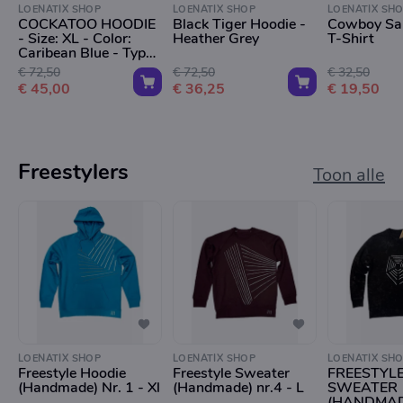
LOENATIX SHOP
LOENATIX SHOP
LOENATIX SH
COCKATOO HOODIE
Black Tiger Hoodie -
Cowboy San
- Size: XL - Color:
Heather Grey
T-Shirt
Caribean Blue - Type:
F/SS/Trigger
€ 72,50
€ 72,50
€ 32,50
€ 45,00
€ 36,25
€ 19,50
Freestylers
Toon alle
LOENATIX SHOP
LOENATIX SHOP
LOENATIX SH
Freestyle Hoodie
Freestyle Sweater
FREESTYL
(Handmade) Nr. 1 - Xl
(Handmade) nr.4 - L
SWEATER
(HANDMADE