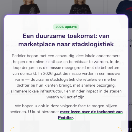
2026 update
Een duurzame toekomst: van
LOENATIX SHOP
LOENATIX SHOP
LOENATIX SH
marketplace naar stadslogistiek
Howling Wolf T-Shirt
Abc T-Shirt
Amsterdam
- Glow in the Dark
Sweater
Peddler begon met een eenvoudig idee: lokale ondernemers
helpen om online zichtbaar en bereikbaar te worden. In de
€ 19,50
€ 19,50
€ 39,50
loop der jaren is die missie meegegroeid met de behoeften
van de markt. In 2026 gaat die missie verder in een nieuwe
vorm — duurzame stadslogistiek die retailers en merken
dichter bij hun klanten brengt, met snellere bezorging,
Accessoires
slimmere lokale infrastructuur en minder impact in de steden
Toon alle
waarin wij actief zijn.
We hopen u ook in deze volgende fase te mogen blijven
bedienen. U kunt hieronder
meer lezen over de toekomst van
Peddler
.