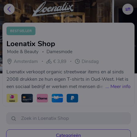
BESTSELLER
Loenatix Shop
Mode & Beauty
Damesmode
Amsterdam
€ 3,89
Dinsdag
Loenatix verkoopt organic streetwear items en al sinds
2008 drukken ze hun eigen T-shirts in Oud-West. Het is
een sociaal bedrijf er werken met mensen die een afstand
...
Meer info
hebben tot de arbeidsmarkt
Categorieën