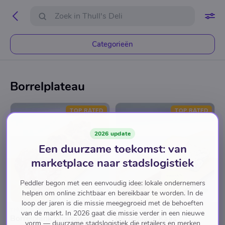
Categorieën
Borrelplateau
TOP RATED
TOP RATED
2026 update
Een duurzame toekomst: van
marketplace naar stadslogistiek
Peddler begon met een eenvoudig idee: lokale ondernemers
helpen om online zichtbaar en bereikbaar te worden. In de
loop der jaren is die missie meegegroeid met de behoeften
THULL'S DELI
THULL'S DELI
van de markt. In 2026 gaat die missie verder in een nieuwe
Borrelplank Charcuterie
Borrelplank Kaas
vorm — duurzame stadslogistiek die retailers en merken