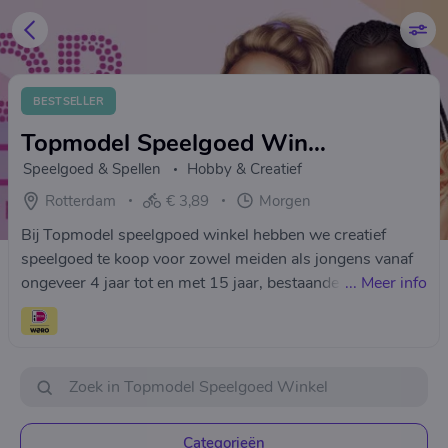
BESTSELLER
Topmodel Speelgoed Winkel
Speelgoed & Spellen
Hobby & Creatief
Rotterdam
€ 3,89
Morgen
Bij Topmodel speelgpoed winkel hebben we creatief
speelgoed te koop voor zowel meiden als jongens vanaf
ongeveer 4 jaar tot en met 15 jaar, bestaande uit kleur-
...
Meer info
en tekenboekjes, stickerboeken en stickerwerelden.
Knutsel boekjes, ontwerpboekjes en creatiemappen.
Kleurpotloden, viltstiften, schrijfwaren, vriendenboeken
en dagboeken. Etuis, opbergers en bureauaccessoires.
Tatoeage sets, drinkbekers, toilettasjes, sporttassen,
heuptasjes en schoudertassen en meer! Het leukste
Categorieën