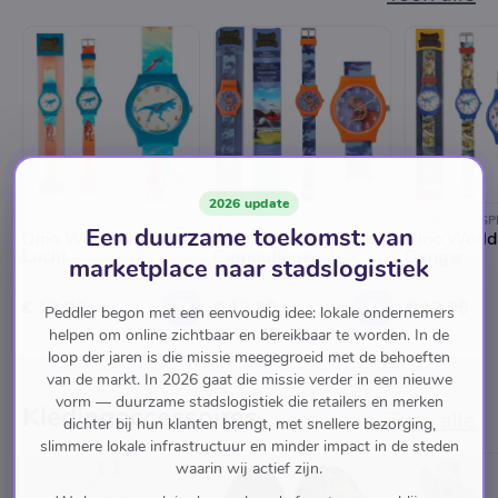
2026 update
TOPMODEL SPEELGOED WINKEL
TOPMODEL SPEELGOED WINKEL
Een duurzame toekomst: van
Dino World Horloge
Dino World Horloge
Dino World
Lucht
Camouflage
Danger
marketplace naar stadslogistiek
€ 12,95
€ 12,95
€ 12,95
Peddler begon met een eenvoudig idee: lokale ondernemers
helpen om online zichtbaar en bereikbaar te worden. In de
loop der jaren is die missie meegegroeid met de behoeften
van de markt. In 2026 gaat die missie verder in een nieuwe
vorm — duurzame stadslogistiek die retailers en merken
Kledingaccessoires
Toon alle
dichter bij hun klanten brengt, met snellere bezorging,
slimmere lokale infrastructuur en minder impact in de steden
waarin wij actief zijn.