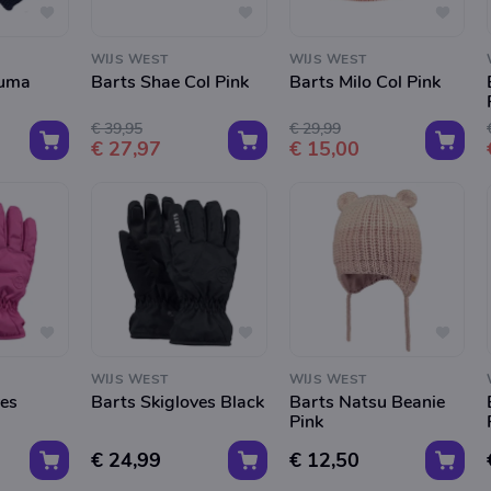
WIJS WEST
WIJS WEST
Yuma
Barts Shae Col Pink
Barts Milo Col Pink
€ 39,95
€ 29,99
€ 27,97
€ 15,00
WIJS WEST
WIJS WEST
ves
Barts Skigloves Black
Barts Natsu Beanie
Pink
€ 24,99
€ 12,50