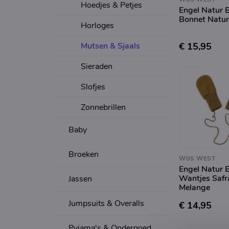
Hoedjes & Petjes
Engel Natur 
Bonnet Natur
Horloges
Mutsen & Sjaals
€ 15,95
Sieraden
Slofjes
Zonnebrillen
Baby
Broeken
WIJS WEST
Engel Natur 
Wantjes Safr
Jassen
Melange
Jumpsuits & Overalls
€ 14,95
Pyjama's & Ondergoed