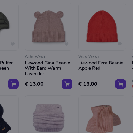
WIJS WEST
WIJS WEST
Puffer
Liewood Gina Beanie
Liewood Ezra Beanie
reen
With Ears Warm
Apple Red
Lavender
€ 13,00
€ 13,00