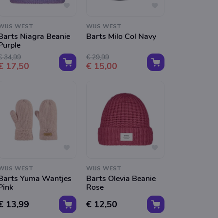
WIJS WEST
WIJS WEST
Barts Niagra Beanie
Barts Milo Col Navy
Purple
€ 34,99
€ 29,99
€ 17,50
€ 15,00
WIJS WEST
WIJS WEST
Barts Yuma Wantjes
Barts Olevia Beanie
Pink
Rose
€ 13,99
€ 12,50