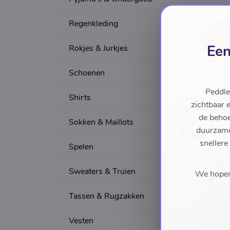
Regenkleding
Een
Rokjes & Jurkjes
Schoenen
WIJS WEST
Peddle
Shirts
Alwero Haar
zichtbaar 
Coni Brique
de behoe
Sokken & Maillots
duurzame 
€ 8,98
snellere
Spelen
Sweaters & Truien
We hopen 
Tassen & Rugzakken
Vesten