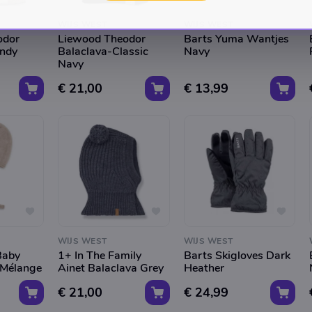
WIJS WEST
WIJS WEST
odor
Liewood Theodor
Barts Yuma Wantjes
andy
Balaclava-Classic
Navy
Navy
€ 21,00
€ 13,99
WIJS WEST
WIJS WEST
Baby
1+ In The Family
Barts Skigloves Dark
 Mélange
Ainet Balaclava Grey
Heather
€ 21,00
€ 24,99