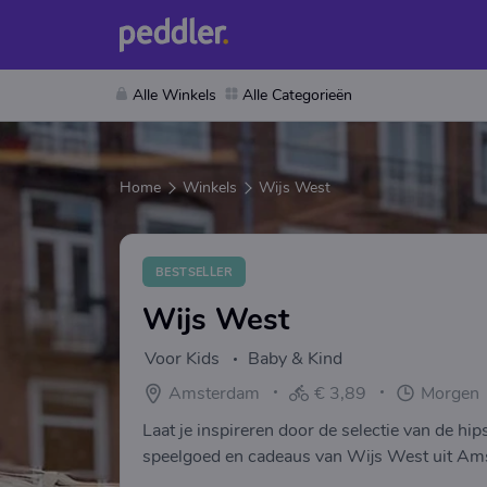
Alle Winkels
Alle Categorieën
Home
Winkels
Wijs West
BESTSELLER
Wijs West
Voor Kids
Baby & Kind
Amsterdam
€ 3,89
Morgen
Laat je inspireren door de selectie van de hi
speelgoed en cadeaus van Wijs West uit Amst
feestelijk ingepakt!