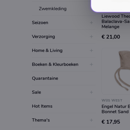
Zwemkleding
WIJS WEST
Liewood The
Balaclava-S
Seizoen
Melange
Verzorging
€ 21,00
Home & Living
Boeken & Kleurboeken
Quarantaine
Sale
WIJS WEST
Hot Items
Engel Natur 
Bonnet Sand
Thema's
€ 17,95