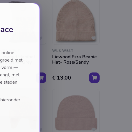
lace
WIJS WEST
WIJS WEST
 online
Liewood Hanibal
Liewood Ezra Beanie
egroeid met
Balaclava-Grey
Hat- Rose/Sandy
we vorm —
Melange
rengt, met
€ 18,50
€ 13,00
de steden
 hieronder