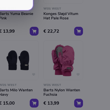
WIJS WEST
WIJS WEST
Barts Yuma Beanie
Konges Sløjd Vitum
Pink
Hat Pale Rose
€ 13,99
€ 22,72
WIJS WEST
WIJS WEST
Barts Milo Wanten
Barts Nylon Wanten
Navy
Fuchsia
€ 15,00
€ 13,99