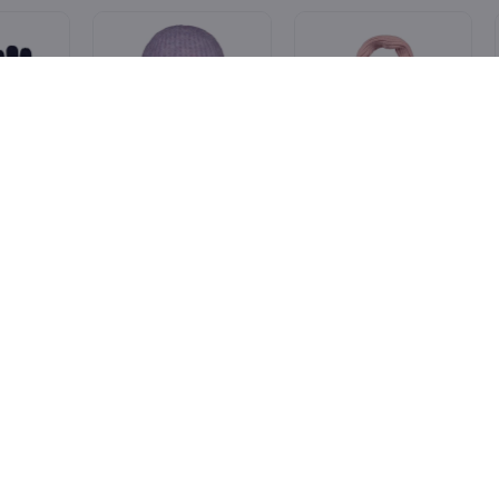
WIJS WEST
WIJS WEST
e Gloves
Barts Ninea Beanie
Barts Dicey Scarf
Lilac
Dusty Pink
€ 19,99
€ 12,50
€ 10,00