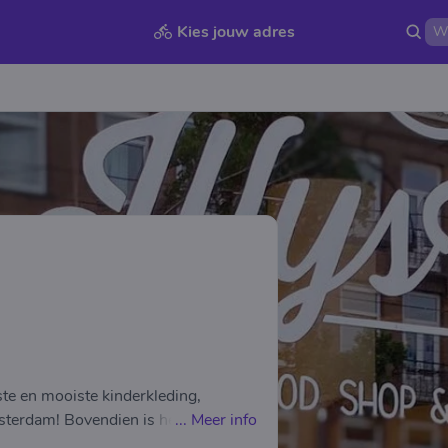
Kies jouw adres
Wi
pste en mooiste kinderkleding,
erdam! Bovendien is het altijd
...
Meer info