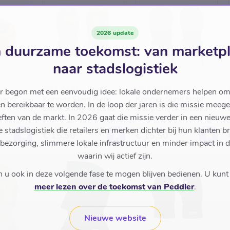
2026 update
 duurzame toekomst: van marketp
naar stadslogistiek
WIJS WEST
WIJS WEST
r begon met een eenvoudig idee: lokale ondernemers helpen om
band
Konges Sløjd Nohr
Konges Sløjd Nohr
en bereikbaar te worden. In de loop der jaren is die missie meeg
Baby Snow Mittens
Baby Snow Mittens
ften van de markt. In 2026 gaat die missie verder in een nieu
Burlwood
Magnet
stadslogistiek die retailers en merken dichter bij hun klanten b
€ 15,50
€ 15,50
 bezorging, slimmere lokale infrastructuur en minder impact in 
waarin wij actief zijn.
u ook in deze volgende fase te mogen blijven bedienen. U kunt
meer lezen over de toekomst van Peddler
.
Nieuwe website