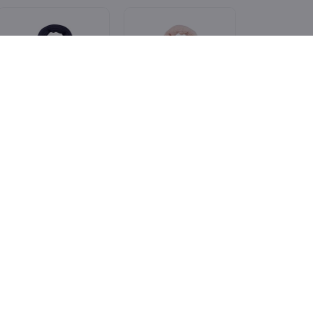
WIJS WEST
WIJS WEST
Barts Dicey Scarf
Barts Yuma Sjaal
Navy
Pink
€ 19,99
€ 19,99
€ 10,00
€ 10,00