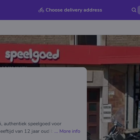
Choose delivery address
i, authentiek speelgoed voor
eeftijd van 12 jaar oud binnen een
...
More info