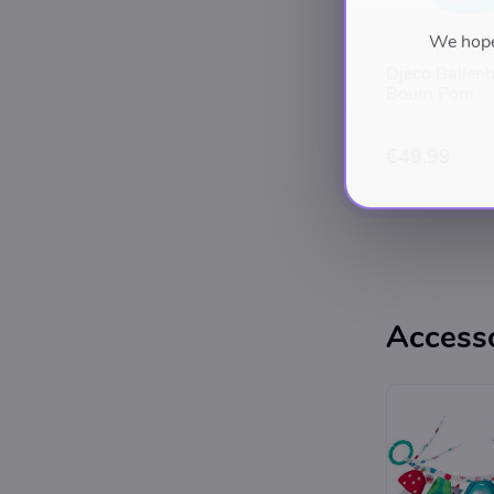
We hope 
CARRABAS SP
Djeco Ballen
Boum Pom
€49.99
Accesso