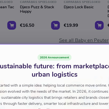
EELGOED
CARRABAS SPEELGOED
CARRABAS SPEELGOED
baan Tac
Djeco Puzz & Stack
Djeco Lock Basic
Happy
€16.50
€19.99
See all Baby en Peuter
2026 Announcement
eelgoed
ustainable future: from marketplac
urban logistics
tarted with a simple idea: helping local commerce move online. 
sion evolved with the needs of the market. In 2026, it continues
sustainable city logistics that brings retailers and brands closer 
 through faster delivery, smarter local infrastructure and lower