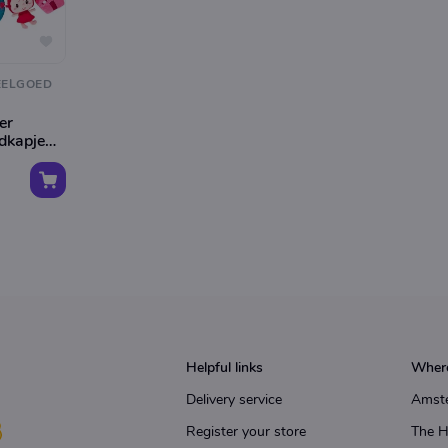
EELGOED
er
dkapje
Helpful links
Where
Delivery service
Amst
Register your store
The 