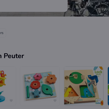
ers
n Peuter