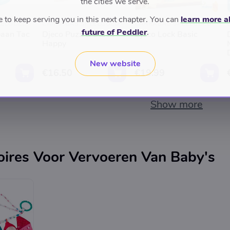
the cities we serve.
to keep serving you in this next chapter. You can
learn more a
EELGOED
CARRABAS SPEELGOED
CARRABAS SPEELGOED
future of Peddler
.
baan Tac
Djeco Puzz & Stack
Djeco Lock Basic
Happy
New website
€16.50
€19.99
Show more
ires Voor Vervoeren Van Baby's