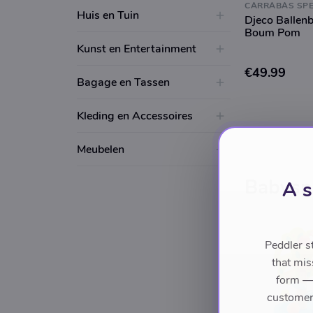
CARRABAS SP
Huis en Tuin
Djeco Ballen
Boum Pom
Kunst en Entertainment
€49.99
Bagage en Tassen
Kleding en Accessoires
Meubelen
Babysp
A s
Peddler s
that mis
form — 
customers