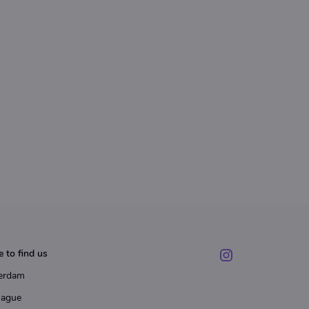
 to find us
erdam
Hague