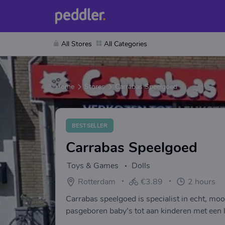
All Stores
All Categories
Home
Stores
Carrabas Speelgoed
BESTSELLER
Carrabas Speelgoed
Toys & Games
Dolls
Rotterdam
€3.89
2 hours
Carrabas speelgoed is specialist in echt, moo
pasgeboren baby’s tot aan kinderen met een l
winkelpand van 245 m².