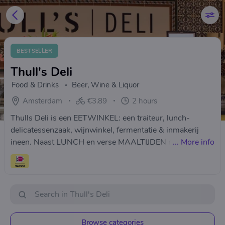
BESTSELLER
Thull's Deli
Food & Drinks
Beer, Wine & Liquor
Amsterdam
€3.89
2 hours
Thulls Deli is een EETWINKEL: een traiteur, lunch-
delicatessenzaak, wijnwinkel, fermentatie & inmakerij
ineen. Naast LUNCH en verse MAALTIJDEN maken we
...
More info
ook onze eigen PICKLES en GEFERMENTEERDE groente
zoals ZUURKOOL en KIMCHI en zijn brouwer van
WATERKEFIR en KOMBUCHA. ­
Browse categories