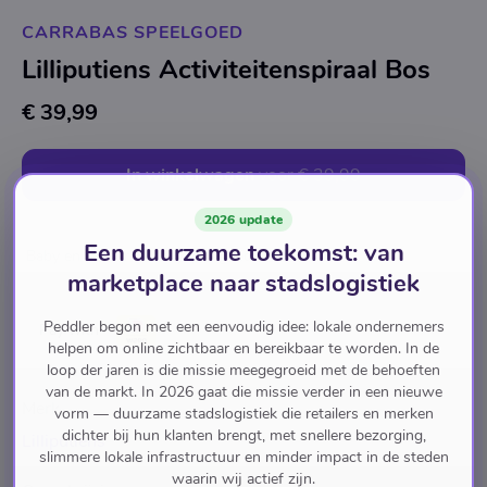
CARRABAS SPEELGOED
Lilliputiens Activiteitenspiraal Bos
€ 39,99
In winkelwagen
voor
€ 39,99
2026 update
Een duurzame toekomst: van
Baby en Peuter
Babyspeelgoed
marketplace naar stadslogistiek
Peddler begon met een eenvoudig idee: lokale ondernemers
Pay with
helpen om online zichtbaar en bereikbaar te worden. In de
loop der jaren is die missie meegegroeid met de behoeften
van de markt. In 2026 gaat die missie verder in een nieuwe
Merk
vorm — duurzame stadslogistiek die retailers en merken
dichter bij hun klanten brengt, met snellere bezorging,
Lilliputiens
slimmere lokale infrastructuur en minder impact in de steden
waarin wij actief zijn.