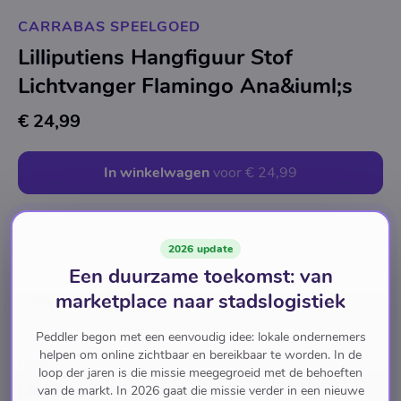
CARRABAS SPEELGOED
Lilliputiens Hangfiguur Stof
Lichtvanger Flamingo Ana&iuml;s
€ 24,99
In winkelwagen
voor
€ 24,99
Baby en Peuter
Babyspeelgoed
Speelkleden en Babygyms
2026 update
Een duurzame toekomst: van
marketplace naar stadslogistiek
Pay with
Peddler begon met een eenvoudig idee: lokale ondernemers
helpen om online zichtbaar en bereikbaar te worden. In de
Merk
loop der jaren is die missie meegegroeid met de behoeften
van de markt. In 2026 gaat die missie verder in een nieuwe
Lilliputiens