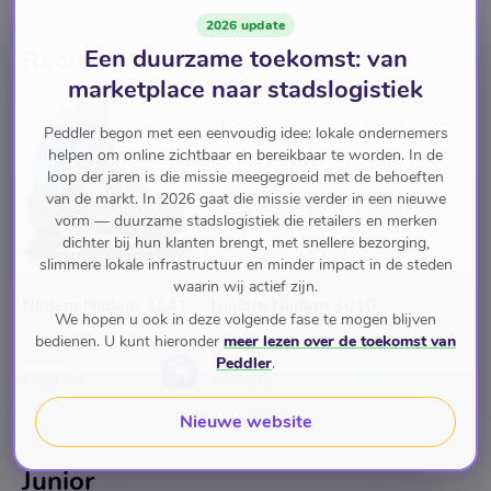
2026 update
Een duurzame toekomst: van
Recreatie Schaatsen
marketplace naar stadslogistiek
Peddler begon met een eenvoudig idee: lokale ondernemers
helpen om online zichtbaar en bereikbaar te worden. In de
loop der jaren is die missie meegegroeid met de behoeften
Back soon
van de markt. In 2026 gaat die missie verder in een nieuwe
vorm — duurzame stadslogistiek die retailers en merken
dichter bij hun klanten brengt, met snellere bezorging,
slimmere lokale infrastructuur en minder impact in de steden
waarin wij actief zijn.
DE SKATE DOKTER
DE SKATE DOKTER
Nijdam Nijdam 3141
Nijdam Nijdam 3010
We hopen u ook in deze volgende fase te mogen blijven
bedienen. U kunt hieronder
meer lezen over de toekomst van
€ 49,95
€ 49,95
Peddler
.
€ 39,95
€ 39,95
Nieuwe website
Junior