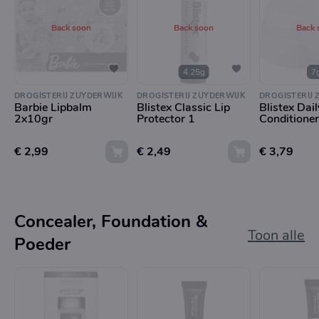
Back soon
Back soon
Back 
4.25g
7
DROGISTERIJ ZUYDERWIJK
DROGISTERIJ ZUYDERWIJK
DROGISTERIJ 
Barbie Lipbalm
Blistex Classic Lip
Blistex Dail
2x10gr
Protector 1
Conditioner
€ 2,99
€ 2,49
€ 3,79
Concealer, Foundation &
Toon alle
Poeder