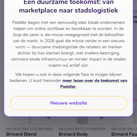
Een duurzame toekomst: van
marketplace naar stadslogistiek
DROGISTERIJ ZUYDERWIJK
DROGISTERIJ ZUYDERWIJK
DROGISTERIJ 
Christian Eyebrow /
Idyl Lensvloeistof
Idyl Lenzen
Eyelash Dye Black
Zachte Lens 250ml
Zacht 100
Peddler begon met een eenvoudig idee: lokale ondernemers
250
helpen om online zichtbaar en bereikbaar te worden. In de
loop der jaren is die missie meegegroeid met de behoeften
€ 12,95
€ 3,49
€ 2,39
van de markt. In 2026 gaat die missie verder in een nieuwe
vorm — duurzame stadslogistiek die retailers en merken
dichter bij hun klanten brengt, met snellere bezorging,
slimmere lokale infrastructuur en minder impact in de steden
Accessoires
waarin wij actief zijn.
Toon alle
We hopen u ook in deze volgende fase te mogen blijven
bedienen. U kunt hieronder
meer lezen over de toekomst van
Peddler
.
Back soon
Back soon
Back 
Nieuwe website
DROGISTERIJ ZUYDERWIJK
DROGISTERIJ ZUYDERWIJK
DROGISTERIJ 
Brinard Blend
Brinard Body
Brinard Fo