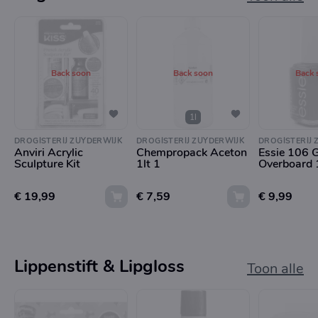
Back soon
Back soon
Back 
1l
DROGISTERIJ ZUYDERWIJK
DROGISTERIJ ZUYDERWIJK
DROGISTERIJ 
Anviri Acrylic
Chempropack Aceton
Essie 106 
Sculpture Kit
1lt 1
Overboard 
€ 19,99
€ 7,59
€ 9,99
Lippenstift & Lipgloss
Toon alle