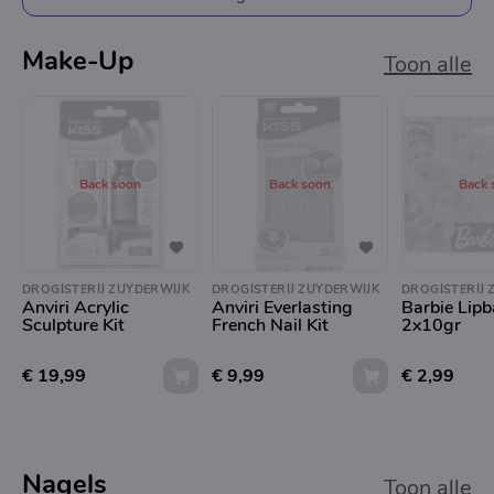
Make-Up
Toon alle
Back soon
Back soon
Back 
DROGISTERIJ ZUYDERWIJK
DROGISTERIJ ZUYDERWIJK
DROGISTERIJ 
Anviri Acrylic
Anviri Everlasting
Barbie Lip
Sculpture Kit
French Nail Kit
2x10gr
€ 19,99
€ 9,99
€ 2,99
Nagels
Toon alle