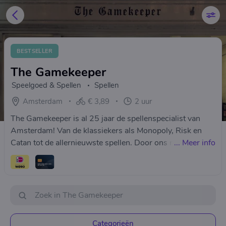
BESTSELLER
The Gamekeeper
Speelgoed & Spellen
Spellen
Amsterdam
€ 3,89
2 uur
The Gamekeeper is al 25 jaar de spellenspecialist van
Amsterdam! Van de klassiekers als Monopoly, Risk en
Catan tot de allernieuwste spellen. Door ons ruime
...
Meer info
assortiment slaag je hier altijd voor een leuk cadeau voor
jong, oud, of gewoon lekker voor jezelf!
Categorieën