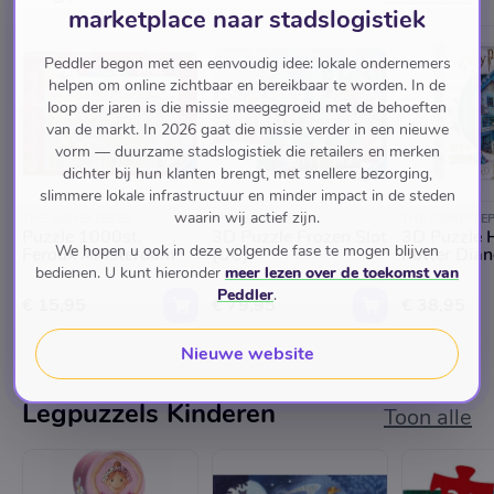
marketplace naar stadslogistiek
Peddler begon met een eenvoudig idee: lokale ondernemers
helpen om online zichtbaar en bereikbaar te worden. In de
loop der jaren is die missie meegegroeid met de behoeften
van de markt. In 2026 gaat die missie verder in een nieuwe
vorm — duurzame stadslogistiek die retailers en merken
dichter bij hun klanten brengt, met snellere bezorging,
slimmere lokale infrastructuur en minder impact in de steden
waarin wij actief zijn.
THE GAMEKEEPER
THE GAMEKEEPER
THE GAMEKEE
Puzzle 1000st.
3D Puzzle Frozen Slot
3D Puzzle 
We hopen u ook in deze volgende fase te mogen blijven
Feroux Amsterdam
(UC)
Potter Dian
bedienen. U kunt hieronder
meer lezen over de toekomst van
Peddler
.
€ 15,95
€ 79,95
€ 38,95
Nieuwe website
Legpuzzels Kinderen
Toon alle