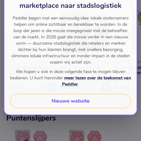
marketplace naar stadslogistiek
Peddler begon met een eenvoudig idee: lokale ondernemers
helpen om online zichtbaar en bereikbaar te worden. In de
loop der jaren is die missie meegegroeid met de behoeften
van de markt. In 2026 gaat die missie verder in een nieuwe
vorm — duurzame stadslogistiek die retailers en merken
dichter bij hun klanten brengt, met snellere bezorging,
slimmere lokale infrastructuur en minder impact in de steden
waarin wij actief zijn.
TOPMODEL SPEELGOED WINKEL
TOPMODEL SPEELGOED WINKEL
TOPModel Potlood
Adventure World
Dino World
We hopen u ook in deze volgende fase te mogen blijven
Axolotl Paars
Kleurpotloden Etui
in-1 Kleur
Panter
bedienen. U kunt hieronder
meer lezen over de toekomst van
Peddler
.
€ 3,50
€ 39,95
€ 2,95
Nieuwe website
Puntenslijpers