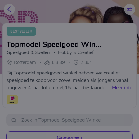
BESTSELLER
Topmodel Speelgoed Winkel
Speelgoed & Spellen
Hobby & Creatief
Rotterdam
€ 3,89
2 uur
Bij Topmodel speelgpoed winkel hebben we creatief
speelgoed te koop voor zowel meiden als jongens vanaf
ongeveer 4 jaar tot en met 15 jaar, bestaande uit kleur-
...
Meer info
en tekenboekjes, stickerboeken en stickerwerelden.
Knutsel boekjes, ontwerpboekjes en creatiemappen.
Kleurpotloden, viltstiften, schrijfwaren, vriendenboeken
en dagboeken. Etuis, opbergers en bureauaccessoires.
Tatoeage sets, drinkbekers, toilettasjes, sporttassen,
heuptasjes en schoudertassen en meer! Het leukste
Categorieën