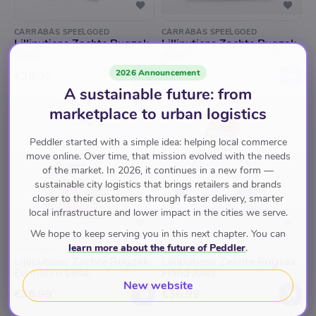
CARRABAS SPEELGOED
CARRABAS SPEELGOED
Lilliputiens Zachte Rugzak
Lilliputiens Zachte Rugzak
Louis
Alice
2026 Announcement
€29.99
€29.99
A sustainable future: from
marketplace to urban logistics
Peddler started with a simple idea: helping local commerce
move online. Over time, that mission evolved with the needs
of the market. In 2026, it continues in a new form —
sustainable city logistics that brings retailers and brands
closer to their customers through faster delivery, smarter
local infrastructure and lower impact in the cities we serve.
We hope to keep serving you in this next chapter. You can
learn more about the future of Peddler
.
CARRABAS SPEELGOED
CARRABAS SPEELGOED
Lilliputiens Zachte Rugzak
Lilliputiens Zachte Rugzak
Eenhoorn Lena
Hond Jules
New website
€36.99
€36.99