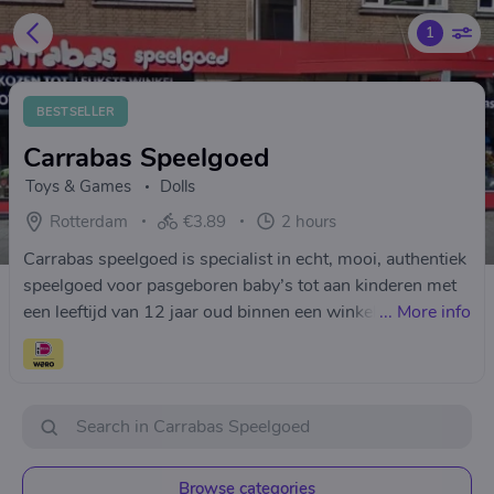
1
BESTSELLER
Carrabas Speelgoed
Toys & Games
Dolls
Rotterdam
€3.89
2 hours
Carrabas speelgoed is specialist in echt, mooi, authentiek
speelgoed voor pasgeboren baby’s tot aan kinderen met
een leeftijd van 12 jaar oud binnen een winkelpand van
...
More info
245 m².
Browse categories