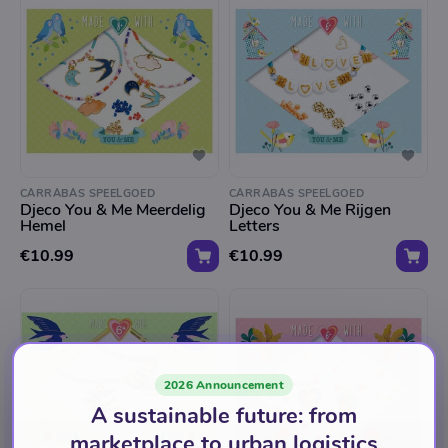
CARRABAS SPEELGOED
CARRABAS SPEELGOED
Djeco You & Me Meerdelig
Djeco You & Me Rijgen
Hemel
Letters
€10.99
€10.99
2026 Announcement
A sustainable future: from
marketplace to urban logistics