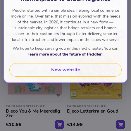
Peddler started with a simple idea: helping local commerce
move online. Over time, that mission evolved with the needs
CARRABAS SPEELGOED
CARRABAS SPEELGOED
Djeco You & Me Koordjes
Djeco You & Me Rijgen
of the market. In 2026, it continues in a new form —
Vogels
Hart
sustainable city logistics that brings retailers and brands
€10.99
closer to their customers through faster delivery, smarter
€10.99
local infrastructure and lower impact in the cities we serve.
We hope to keep serving you in this next chapter. You can
learn more about the future of Peddler
.
New website
CARRABAS SPEELGOED
CARRABAS SPEELGOED
Djeco You & Me Meerdelig
Djeco Letterkralen Goud
Zee
€10.99
€14.99